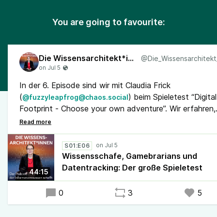
You are going to favourite:
Die Wissensarchitekt*innen
In der 6. Episode sind wir mit Claudia Frick
(
) beim Spieletest “Digital
@fuzzyleapfrog@chaos.social
Footprint - Choose your own adventure”. Wir erfahren,
wie ihr als Gamebrarian das Spiel gefallen hat und wie s
die Gefährdung durch #Datentracking einschätzt.
#ScienceTracking #DITit #DUTgemacht
S01:E06
#Informationswissenschaft #DigitalHumanities
Wissensschafe, Gamebrarians und
#DigitaleSouveränität #WissKomm #Transfer
Datentracking: Der große Spieletest
44:15
0
3
5