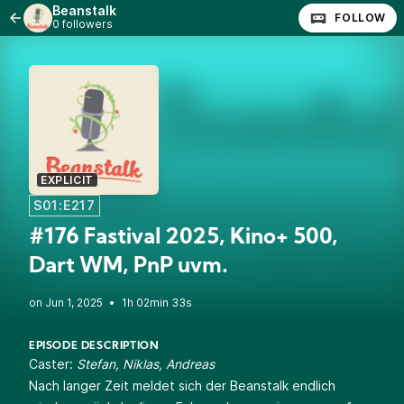
Beanstalk
FOLLOW
0 followers
EXPLICIT
S01:E217
#176 Fastival 2025, Kino+ 500,
Dart WM, PnP uvm.
•
1h 02min 33s
EPISODE DESCRIPTION
Caster:
Stefan, Niklas, Andreas
Nach langer Zeit meldet sich der Beanstalk endlich