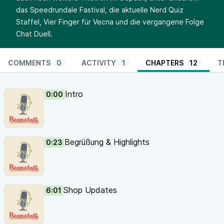
das Speedrundale Fastival, die aktuelle Nerd Quiz
Staffel, Vier Finger für Vecna und die vergangene Folge
Chat Duell.
COMMENTS
0
ACTIVITY
1
CHAPTERS
12
T
Intro
0:00
Begrüßung & Highlights
0:23
Shop Updates
6:01