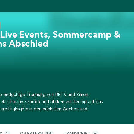
 Live Events, Sommercamp &
ns Abschied
die endgültige Trennung von RBTV und Simon.
ieles Positive zurück und blicken vorfreudig auf das
e Highlights in den nächsten Wochen und
Y
1
CHAPTERS
14
TRANSCRIPT
–