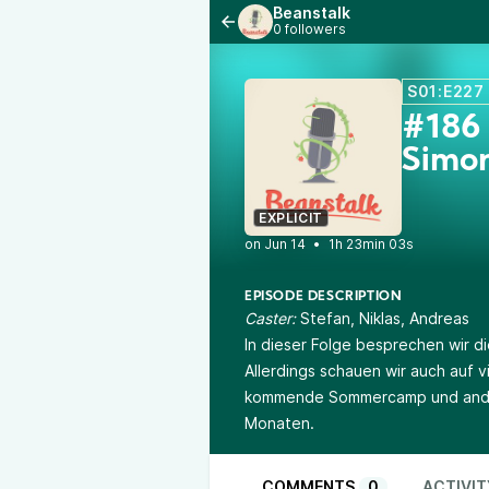
Beanstalk
0 followers
S01:E227
#186
Simo
EXPLICIT
•
1h 23min 03s
EPISODE DESCRIPTION
Caster:
Stefan, Niklas, Andreas
In dieser Folge besprechen wir 
Allerdings schauen wir auch auf v
kommende Sommercamp und ander
Monaten.
COMMENTS
0
ACTIVIT