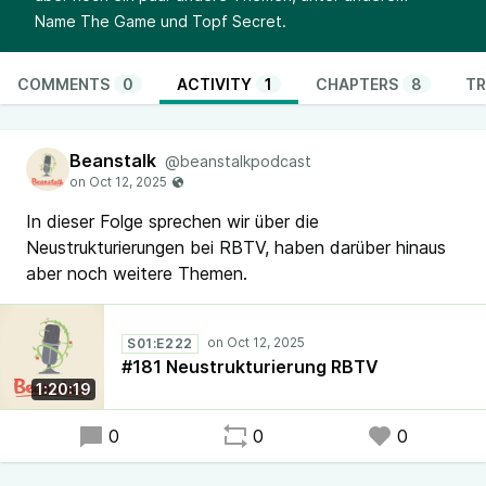
Name The Game und Topf Secret.
COMMENTS
0
ACTIVITY
1
CHAPTERS
8
TR
Beanstalk
@beanstalkpodcast
In dieser Folge sprechen wir über die
Neustrukturierungen bei RBTV, haben darüber hinaus
aber noch weitere Themen.
S01:E222
#181 Neustrukturierung RBTV
1:20:19
0
0
0