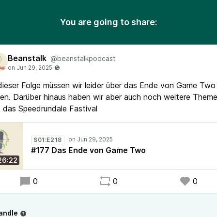
You are going to share:
Beanstalk
@beanstalkpodcast
dieser Folge müssen wir leider über das Ende von Game Two
en. Darüber hinaus haben wir aber auch noch weitere Them
 das Speedrundale Fastival
S01:E218
#177 Das Ende von Game Two
26:22
0
0
0
andle