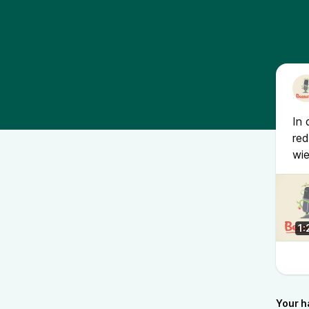
In 
red
wie
1:
Your h