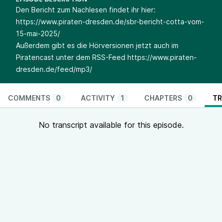
EPISODE DESCRIPTION
Den Bericht zum Nachlesen findet ihr hier:
https://www.piraten-dresden.de/sbr-bericht-cotta-vom-
15-mai-2025/
Außerdem gibt es die Hörversionen jetzt auch im
Piratencast unter dem RSS-Feed
https://www.piraten-
dresden.de/feed/mp3/
COMMENTS
0
ACTIVITY
1
CHAPTERS
0
TR
No transcript available for this episode.