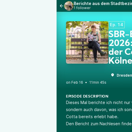
Berichte aus dem Stadtbezi
1 follower
Ep. 14
SBR-B
2026:
der 
Kölne
Dresden
•
11min 45s
EPISODE DESCRIPTION
Dieses Mal berichte ich nicht nur
sondern auch davon, was ich sons
Cotta bereits erlebt habe.
Den Bericht zum Nachlesen finde