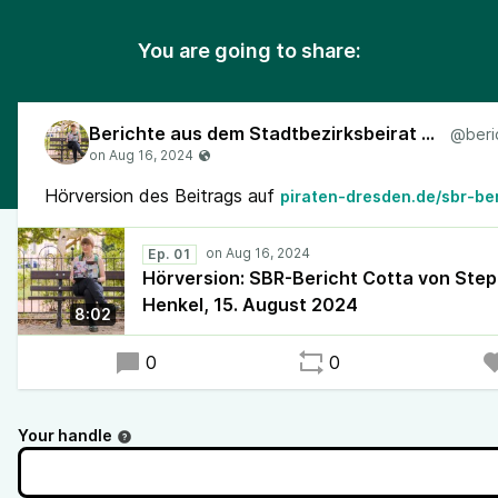
You are going to share:
Berichte aus dem Stadtbezirksbeirat Cotta
Hörversion des Beitrags auf
piraten-dresden.de/sbr-be
Ep. 01
Hörversion: SBR-Bericht Cotta von Ste
Henkel, 15. August 2024
8:02
0
0
Your handle