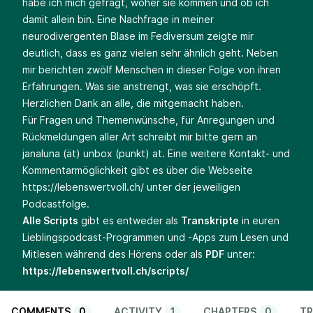
habe ich mich gefragt, woher sie kommen und ob ich
damit allein bin. Eine Nachfrage in meiner
neurodivergenten Blase im Fediversum zeigte mir
deutlich, dass es ganz vielen sehr ähnlich geht. Neben
mir berichten zwölf Menschen in dieser Folge von ihren
Erfahrungen. Was sie anstrengt, was sie erschöpft.
Herzlichen Dank an alle, die mitgemacht haben.
Für Fragen und Themenwünsche, für Anregungen und
Rückmeldungen aller Art schreibt mir bitte gern an
janaluna (ät) unbox (punkt) at. Eine weitere Kontakt- und
Kommentarmöglichkeit gibt es über die Webseite
https://lebenswertvoll.ch/
unter der jeweiligen
Podcastfolge.
Alle Scripts
gibt es entweder als
Transkripte
in euren
Lieblingspodcast-Programmen und -Apps zum Lesen und
Mitlesen während des Hörens oder als
PDF
unter:
https://lebenswertvoll.ch/scripts/
COMMENTS
0
ACTIVITY
1
CHAPTERS
0
TR