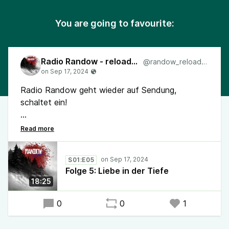
You are going to favourite:
Radio Randow - reloaded
@randow_reloaded
Radio Randow geht wieder auf Sendung,
schaltet ein!
Folge 5: Liebe in der Tiefe
#RadioRandow #Randow #Podcast #Mystery
S01:E05
Folge 5: Liebe in der Tiefe
18:25
0
0
1