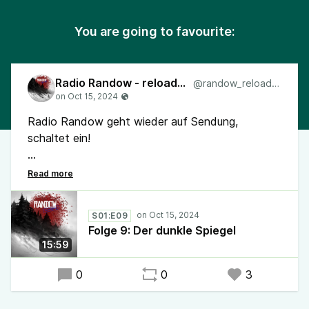
You are going to favourite:
Radio Randow - reloaded
@randow_reloaded
Radio Randow geht wieder auf Sendung,
schaltet ein!
Folge 9: Der dunkle Spiegel
#RadioRandow #Randow #Podcast #Mystery
S01:E09
Folge 9: Der dunkle Spiegel
15:59
0
0
3