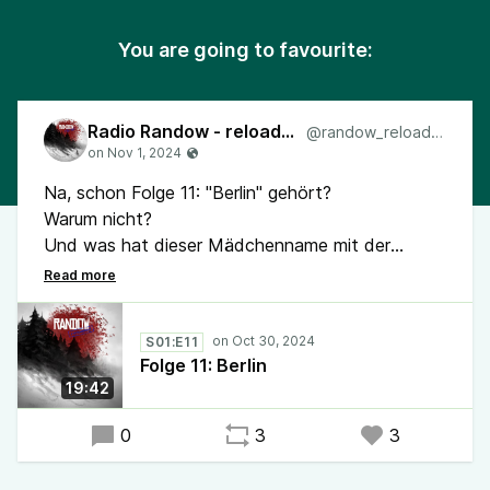
You are going to favourite:
Radio Randow - reloaded
@randow_reloaded
Na, schon Folge 11: "Berlin" gehört?
Warum nicht?
Und was hat dieser Mädchenname mit der
verschwundenen Stadt zu tun?
#Randow #RadioRandow #Mystery
S01:E11
der etwas andere #Podcast
Folge 11: Berlin
19:42
0
3
3