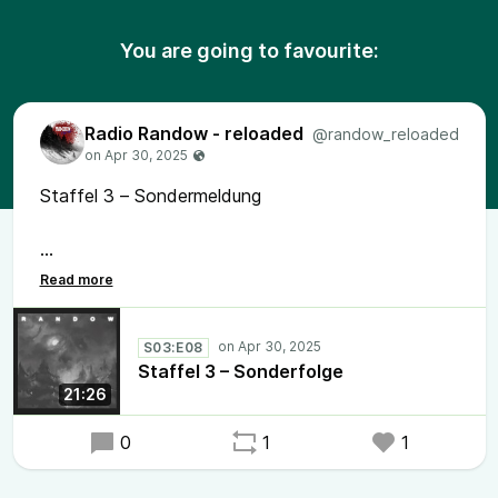
You are going to favourite:
Radio Randow - reloaded
@randow_reloaded
Staffel 3 – Sondermeldung
Es gibt (schlechte) Nachrichten.
S03:E08
#RadioRandow #Mystery #Randow
Staffel 3 – Sonderfolge
der etwas andere #Podcast
21:26
0
1
1