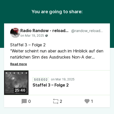
You are going to share:
Radio Randow - reloaded
@randow_reloaded
Staffel 3 – Folge 2
“Weiter scheint nun aber auch im Hinblick auf den
natürlichen Sinn des Ausdruckes Non-A der
Gedankenthatbestand nicht eben fernzuliegen,
nach dessen Analogie die Beschaffenheit solcher
negativer Gegenstände vorzustellen wäre. Denk
S03:E02
ich an....
Staffel 3 – Folge 2
25:46
#RadioRandow #Mystery #Randow
der etwas andere #Podcast
0
2
1