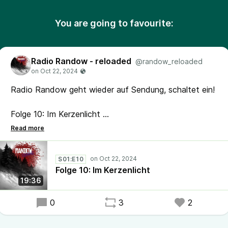
You are going to favourite:
Radio Randow - reloaded
@randow_reloaded
Radio Randow geht wieder auf Sendung, schaltet ein!
Folge 10: Im Kerzenlicht
#RadioRandow #Randow #Podcast #Mystery
S01:E10
Folge 10: Im Kerzenlicht
19:36
0
3
2