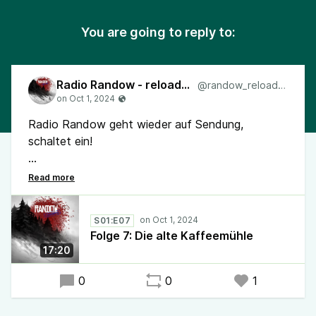
You are going to reply to:
Radio Randow - reloaded
@randow_reloaded
Radio Randow geht wieder auf Sendung,
schaltet ein!
Folge 7: Die alte Kaffeemühle
#RadioRandow #Randow #Podcast #Mystery
S01:E07
Folge 7: Die alte Kaffeemühle
17:20
0
0
1