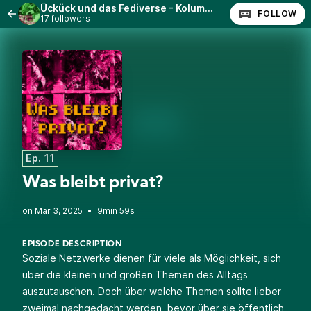
Ückück und das Fediverse - Kolumne auf GNU/Linux.ch
FOLLOW
17 followers
Ep. 11
Was bleibt privat?
•
9min 59s
EPISODE DESCRIPTION
Soziale Netzwerke dienen für viele als Möglichkeit, sich
über die kleinen und großen Themen des Alltags
auszutauschen. Doch über welche Themen sollte lieber
zweimal nachgedacht werden, bevor über sie öffentlich