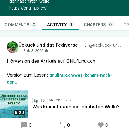
der-naechsten-welle
https://gnulinux.ch/
COMMENTS
0
ACTIVITY
1
CHAPTERS
0
TR
Ückück und das Fediverse - Kolumne auf GNU/Linux.ch
@ueckueck_und_das_fediverse
Hörversion des Artikels auf GNU/Linux.ch.
Version zum Lesen:
gnulinux.ch/was-kommt-nach-
der…
Ep. 10
Was kommt nach der nächsten Welle?
9:20
0
0
0