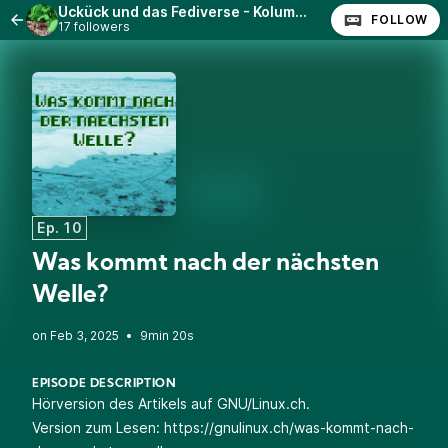
Ückück und das Fediverse - Kolumne auf GNU/Linux.ch
FOLLOW
17 followers
Ep. 10
Was kommt nach der nächsten
Welle?
•
9min 20s
EPISODE DESCRIPTION
Hörversion des Artikels auf GNU/Linux.ch.
Version zum Lesen:
https://gnulinux.ch/was-kommt-nach-