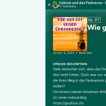
Ückück und das Fediverse -
17 followers
Ep. 07
Wie g
•
8min 34s
EPISODE DESCRIPTION
Viele wünschen sich, dass das F
dort wohl fühlen. Doch was tun w
die ihren Weg in das Fediversu
wollen?
Hörversion meines Kolumnen-Artik
ist-unser-onboarding
https://gnulinux.ch/