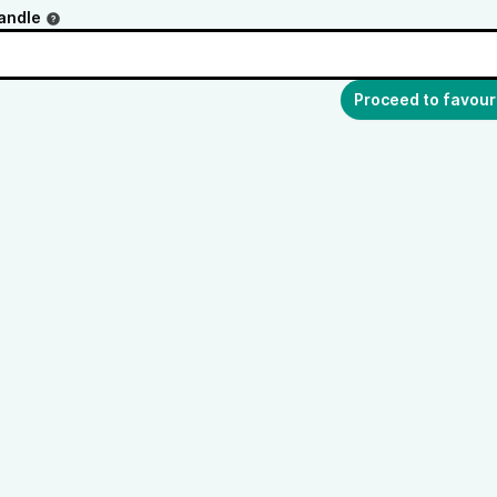
andle
Proceed to favour