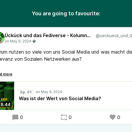
You are going to favourite:
Ückück und das Fediverse - Kolumne auf GNU/Linux.ch
um nutzen so viele von uns Social Media und was macht di
levanz von Sozialen Netzwerken aus?
 kritischer Blick auf Soziale Medien, aber durch die Fediverse
lle.
Ep. 01
version meines Kolumnen-Artikels für GNU/Linux.ch.
Was ist der Wert von Social Media?
8:44
0
0
0