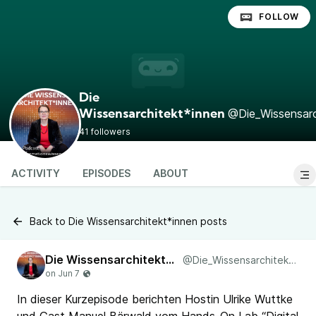
FOLLOW
Die
@Die_Wissensarc
Wissensarchitekt*innen
41 followers
ACTIVITY
EPISODES
ABOUT
Back to Die Wissensarchitekt*innen posts
Die Wissensarchitekt*innen
@Die_Wissensarchitekt_innen
In dieser Kurzepisode berichten Hostin Ulrike Wuttke