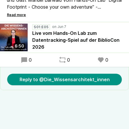
und Gast Manuel Bärwald vom Hands-On Lab “Digital
Footprint - Choose your own adventure” -
Datentracking in der Wissenschaft spielerisch
verstehen” und dem dort vorgestellten Spiel.
#Datentracking #ScienceTracking #DITit
S01:E05
Live vom Hands-On Lab zum
#DUTgemacht #Informationswissenschaft
Datentracking-Spiel auf der BiblioCon
#DigitalHumanities #DigitaleSouveränität #DIT
6:50
2026
#WissKomm #Transfer #OER
0
0
0
Reply to @Die_Wissensarchitekt_innen