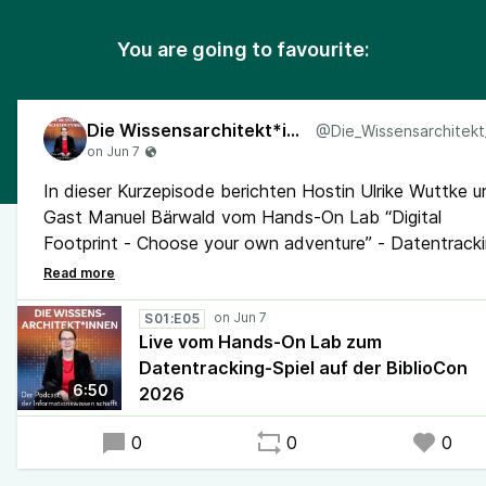
You are going to favourite:
Die Wissensarchitekt*innen
In dieser Kurzepisode berichten Hostin Ulrike Wuttke u
Gast Manuel Bärwald vom Hands-On Lab “Digital
Footprint - Choose your own adventure” - Datentrack
in der Wissenschaft spielerisch verstehen” und dem do
vorgestellten Spiel.
#Datentracking #ScienceTracking #DITit #DUTgemach
S01:E05
Live vom Hands-On Lab zum
#Informationswissenschaft #DigitalHumanities
Datentracking-Spiel auf der BiblioCon
#DigitaleSouveränität #DIT #WissKomm #Transfer #O
6:50
2026
0
0
0