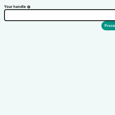
Your handle
Proce