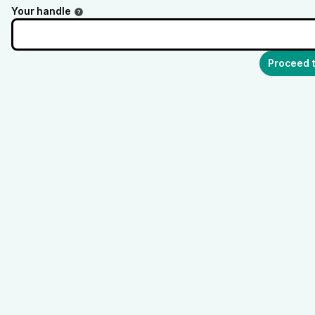
Your handle
Proceed t