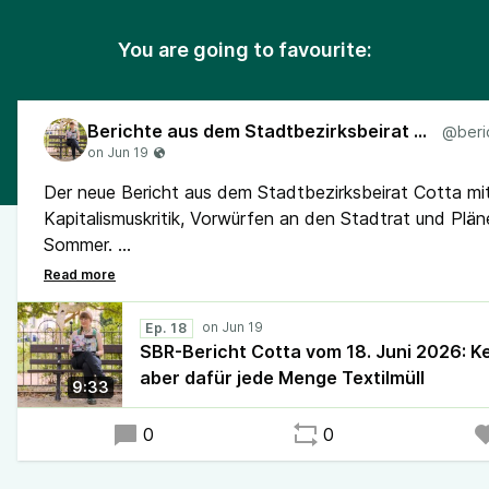
You are going to favourite:
Berichte aus dem Stadtbezirksbeirat Cotta
Der neue Bericht aus dem Stadtbezirksbeirat Cotta mi
Kapitalismuskritik, Vorwürfen an den Stadtrat und Plän
Sommer.
Hörversion des Berichtes auf unserem Blog:
piraten-
dresden.de/sbr-bericht…
Ep. 18
SBR-Bericht Cotta vom 18. Juni 2026: Ke
aber dafür jede Menge Textilmüll
9:33
0
0