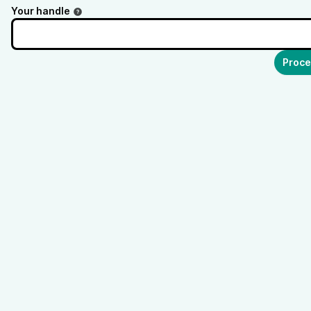
Your handle
Proce