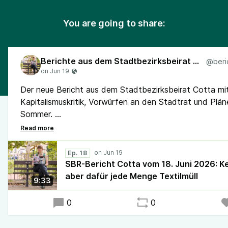
You are going to share:
Berichte aus dem Stadtbezirksbeirat Cotta
Der neue Bericht aus dem Stadtbezirksbeirat Cotta mi
Kapitalismuskritik, Vorwürfen an den Stadtrat und Plän
Sommer.
Hörversion des Berichtes auf unserem Blog:
piraten-
dresden.de/sbr-bericht…
Ep. 18
SBR-Bericht Cotta vom 18. Juni 2026: Ke
aber dafür jede Menge Textilmüll
9:33
0
0