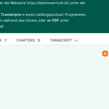
ber die Webseite
https://lebenswertvoll.ch/
unter der
s
Transkripte
in euren Lieblingspodcast-Programmen
en während des Hörens oder als
PDF
unter:
s/
Y
1
CHAPTERS
0
TRANSCRIPT
✓