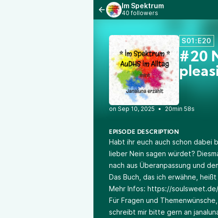
Im Spektrum
40 followers
S01:E20
#20 N
pleas
•
20min 58s
EPISODE DESCRIPTION
Habt ihr euch auch schon dabei be
lieber Nein sagen würdet? Diesma
nach aus Überanpassung und dem
Das Buch, das ich erwähne, heißt
Mehr Infos:
https://soulsweet.de
Für Fragen und Themenwünsche, 
schreibt mir bitte gern an janalu