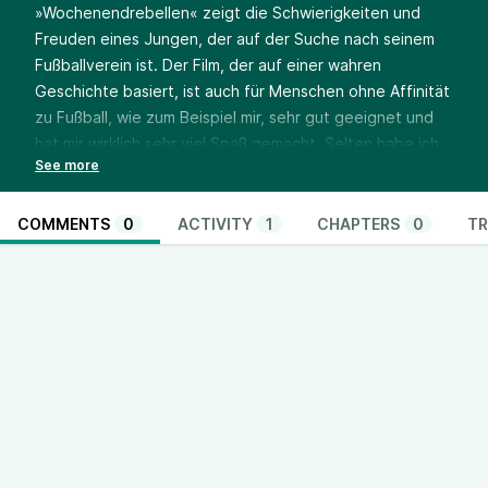
»Wochenendrebellen« zeigt die Schwierigkeiten und
Freuden eines Jungen, der auf der Suche nach seinem
Fußballverein ist. Der Film, der auf einer wahren
Geschichte basiert, ist auch für Menschen ohne Affinität
zu Fußball, wie zum Beispiel mir, sehr gut geeignet und
hat mir wirklich sehr viel Spaß gemacht. Selten habe ich
Autismus so authentisch und wertfrei gezeigt
bekommen. Inklusive Overloads und Meltdowns. Eine
Vater-und-Sohn-Geschichte, die Mut macht. Die
COMMENTS
0
ACTIVITY
1
CHAPTERS
0
TR
Geschichte ist in Abstimmung mit den Original-Personen
verfilmt worden.
Zum Film:
https://www.imdb.com/de/title/tt15740596/
Zum erwähnten Wochenendrebellen-Podcast:
https://wochenendrebell.de/podcast-
wochenendrebellen/
Für Fragen und Themenwünsche, für Anregungen und
Rückmeldungen aller Art schreibt mir bitte gern an
janaluna (ät) unbox (punkt) at. Eine weitere Kontakt- und