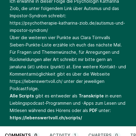
Ich erwähne in dieser Folge die Psychologin Katharina
Ziob, die unter folgendem Link über Autismus und das
Impostor-Syndrom schreibt:
https://psychotherapie-katharina-ziob.de/autismus-und-
impostor-syndrom/
Über die weiteren vier Punkte aus Clara Törnvalls
Sieben-Punkte-Liste erzähle ich euch das nächste Mal.
Für Fragen und Themenwünsche, für Anregungen und
Rückmeldungen aller Art schreibt mir bitte gern an
janaluna (ät) unbox (punkt) at. Eine weitere Kontakt- und
Kommentarmöglichkeit gibt es über die Webseite
https://lebenswertvoll.ch/
unter der jeweiligen
Podcastfolge.
Alle Scripts
gibt es entweder als
Transkripte
in euren
Lieblingspodcast-Programmen und -Apps zum Lesen und
Mitlesen während des Hörens oder als
PDF
unter:
https://lebenswertvoll.ch/scripts/
COMMENTS
0
ACTIVITY
1
CHAPTERS
0
TR