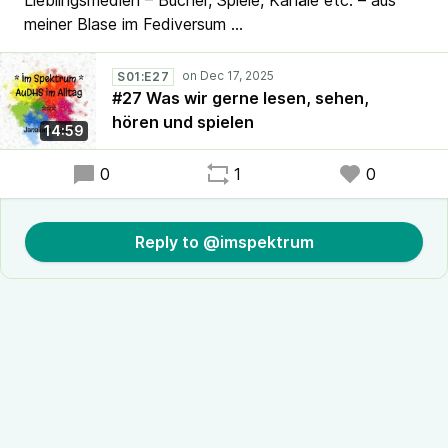
Lieblingsmedien – Bücher, Spiele, Kanäle etc. – aus
meiner Blase im Fediversum ...
S01:E27
#27 Was wir gerne lesen, sehen,
hören und spielen
14:59
0
1
0
Reply to @imspektrum