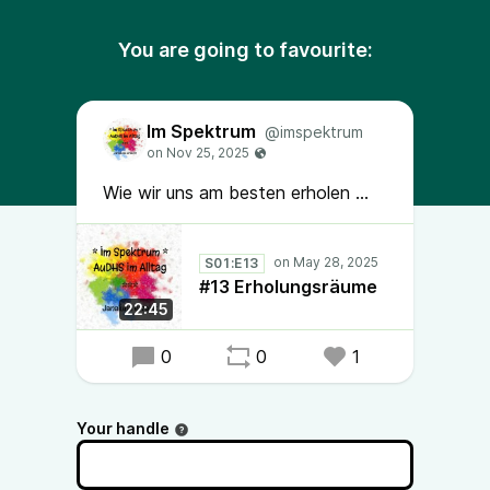
You are going to favourite:
Im Spektrum
@imspektrum
Wie wir uns am besten erholen ...
S01:E13
#13 Erholungsräume
22:45
0
0
1
Your handle