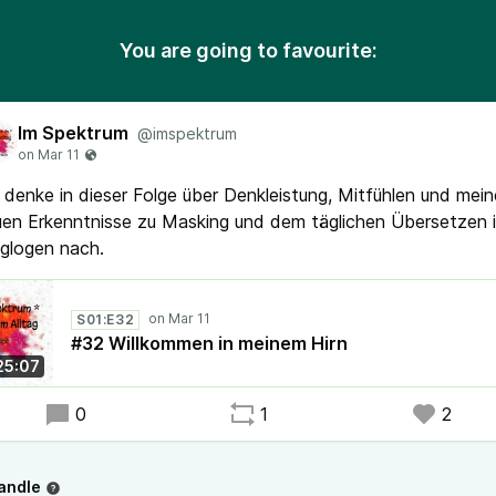
You are going to favourite:
Im Spektrum
@imspektrum
 denke in dieser Folge über Denkleistung, Mitfühlen und mein
en Erkenntnisse zu Masking und dem täglichen Übersetzen 
glogen nach.
S01:E32
#32 Willkommen in meinem Hirn
25:07
0
1
2
andle