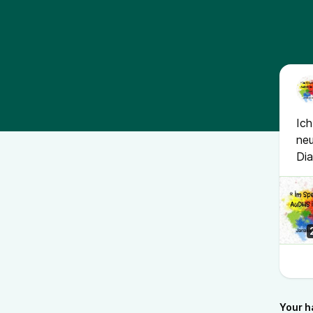
Ich
neu
Dia
Your h