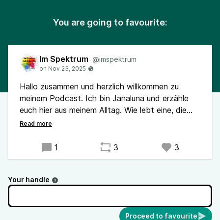
You are going to favourite:
Im Spektrum
@imspektrum
Hallo zusammen und herzlich willkommen zu
meinem Podcast. Ich bin Janaluna und erzähle
euch hier aus meinem Alltag. Wie lebt eine, die
sehr spät erfahren hat, dass sie neurodivergent
ist?
1
3
3
Sollte ich in den Podcastfolgen etwas
empfehlen, entspricht das einzig meinen
Your handle
persönlichen Erfahrungen und Beobachtungen;
ich übernehme keine Haftung für die Folgen einer
allfälligen Nachahmung. Ich bin weder Ärztin
noch Psychologin.
Proceed to favourite