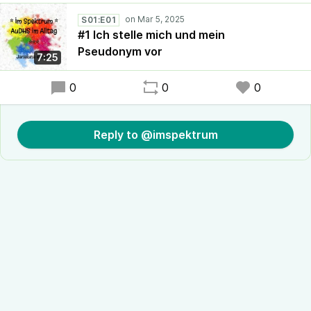
S01:E01
#1 Ich stelle mich und mein
Pseudonym vor
7:25
0
0
0
Reply to @imspektrum