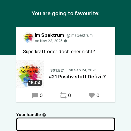
You are going to favourite:
Im Spektrum
@imspektrum
Superkraft oder doch eher nicht?
S01:E21
#21 Positiv statt Defizit?
15:04
0
0
0
Your handle