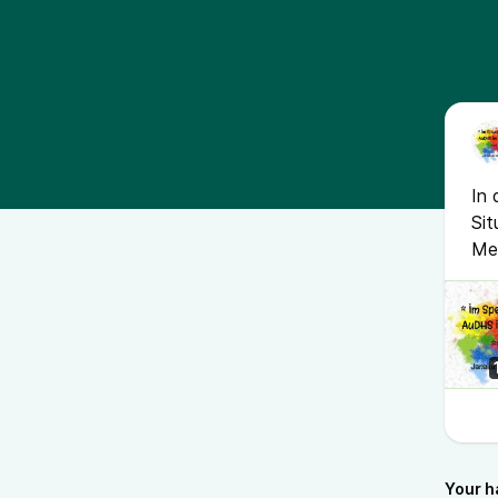
In 
Sit
Me
Your h