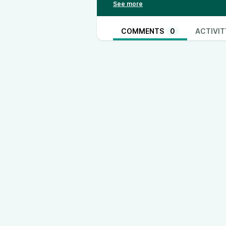
#RadioRandow #Mystery #Rando
COMMENTS
0
ACTIVIT
Kontakt:
Für einen Kontakt über 
@
randow_reloaded@podcasts.
100% rund läuft, bitte auch @
cro
mail:
radio-randow@tutanota.de