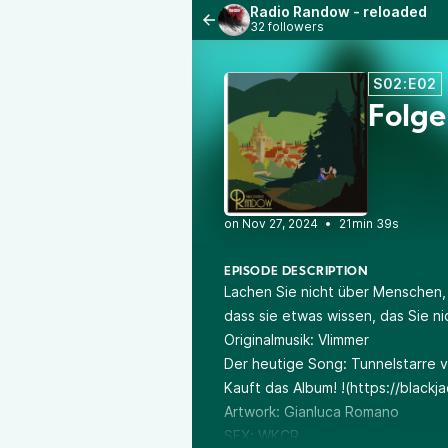
Radio Randow - reloaded
32 followers
S02:E02
Folge
•
21min 39s
EPISODE DESCRIPTION
Lachen Sie nicht über Menschen, 
dass sie etwas wissen, das Sie ni
Originalmusik: Vlimmer
Der heutige Song: Tunnelstarre 
Kauft das Album! !(
https://blackj
Artwork: Gianluca Romano
SFX: WKCR