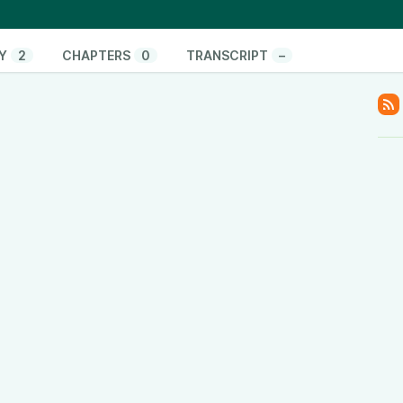
w der etwas andere #Podcast
Y
2
CHAPTERS
0
TRANSCRIPT
–
das Fediverse bitte
homes
(da die Föderation mit Castopod noch nicht zu
ssgolf_rebel@moppels.bar
mitbenutzen)