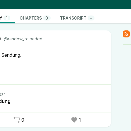
nna Kauft das Album! hoanzl.at/filics-forca.html
sterzer.com Artwork: Gianluca Romano
Y
1
CHAPTERS
0
TRANSCRIPT
–
das Fediverse bitte
homes
(da die Föderation mit Castopod noch nicht zu
d
ssgolf_rebel@moppels.bar
mitbenutzen)
@randow_reloaded
f Sendung.
cast #Mystery
mdung
0
1