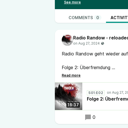
facebook.com/cafeolgasanchez.vie
Musik: Vladimir Sterzer vladimir
gianlucaromanoart.blogspot.de
COMMENTS
0
ACTIVIT
Kontakt:
Für einen Kontakt über 
@
randow_reloaded@podcasts.
Radio Randow - reloade
100% rund läuft, bitte auch @
cro
mail:
radio-randow@tutanota.de
Radio Randow geht wieder au
Folge 2: Überfremdung
#RadioRandow #Randow #Pod
S01:E02
Folge 2: Überfre
18:37
0