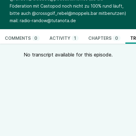
Föderation mit Castopod noch nicht zu 100% rund läuft,
bitte auch @
crossgolf_rebel@moppels.bar
mitbenutzen)
mail:
radio-randow@tutanota.de
COMMENTS
0
ACTIVITY
1
CHAPTERS
0
TR
No transcript available for this episode.