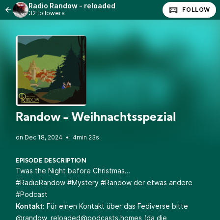
Radio Randow - reloaded
FOLLOW
32 followers
Randow - Weihnachtsspezial
•
4min 23s
EPISODE DESCRIPTION
Twas the Night before Christmas…
#RadioRandow #Mystery #Randow der etwas andere
#Podcast
Kontakt:
Für einen Kontakt über das Fediverse bitte
@
randow_reloaded@podcasts.homes
(da die