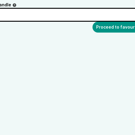
andle
Proceed to favour