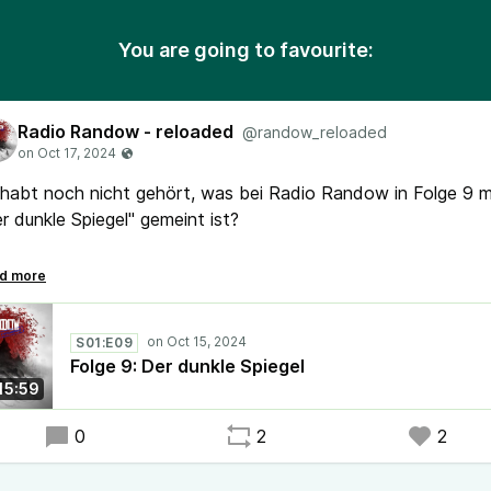
You are going to favourite:
Radio Randow - reloaded
@randow_reloaded
 habt noch nicht gehört, was bei Radio Randow in Folge 9 m
r dunkle Spiegel" gemeint ist?
es hängt mit allem zusammen und wer die früheren Folgen
ört hat, versteht auch hier, was gerade passiert....
S01:E09
o los, reinhören.
Folge 9: Der dunkle Spiegel
15:59
adioRandow #Mystery #Randow
r etwas andere #Podcast
0
2
2