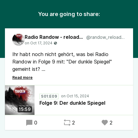
You are going to share:
Radio Randow - reloaded
@randow_reloaded
Ihr habt noch nicht gehört, was bei Radio
Randow in Folge 9 mit: "Der dunkle Spiegel"
gemeint ist?
Alles hängt mit allem zusammen und wer die
früheren Folgen gehört hat, versteht auch hier,
S01:E09
was gerade passiert....
Folge 9: Der dunkle Spiegel
15:59
Also los, reinhören.
0
2
2
#RadioRandow #Mystery #Randow
der etwas andere #Podcast