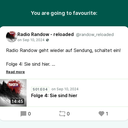
You are going to favourite:
Radio Randow - reloaded
@randow_reloaded
Radio Randow geht wieder auf Sendung, schaltet ein!
Folge 4: Sie sind hier.
#RadioRandow #Randow #Podcast #Mystery
S01:E04
Folge 4: Sie sind hier
14:45
0
0
1