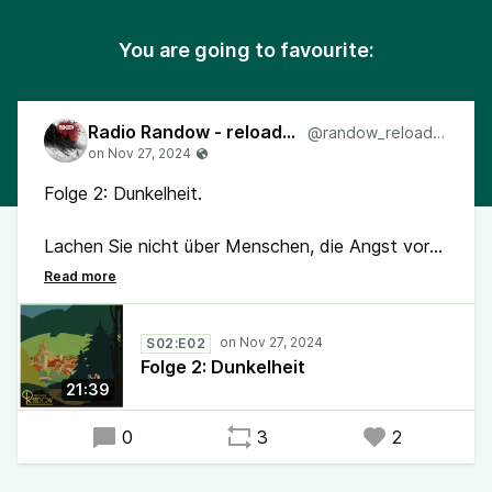
You are going to favourite:
Radio Randow - reloaded
@randow_reloaded
Folge 2: Dunkelheit.
Lachen Sie nicht über Menschen, die Angst vor
der Dunkelheit haben. Es kann sein, dass sie
etwas wissen, das Sie nicht wissen. (I.
Casaubon)
S02:E02
Folge 2: Dunkelheit
Der heutige Song: Tunnelstarre von Vlimmer
21:39
Artwork: Gianluca Romano
0
3
2
#RadioRandow #Mystery #Randow