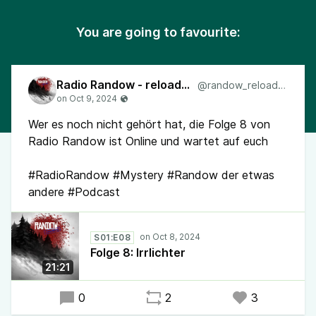
You are going to favourite:
Radio Randow - reloaded
@randow_reloaded
Wer es noch nicht gehört hat, die Folge 8 von
Radio Randow ist Online und wartet auf euch
#RadioRandow #Mystery #Randow der etwas
andere #Podcast
S01:E08
Folge 8: Irrlichter
21:21
0
2
3