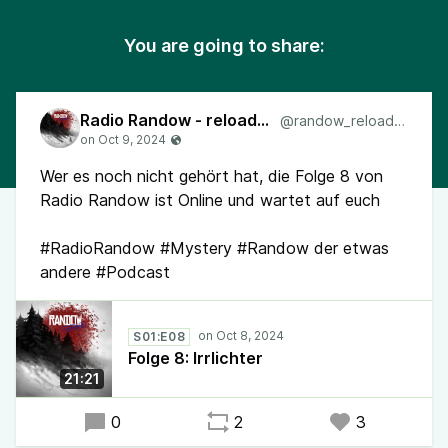
You are going to share:
Radio Randow - reloaded
@randow_reloaded
Wer es noch nicht gehört hat, die Folge 8 von
Radio Randow ist Online und wartet auf euch
#RadioRandow #Mystery #Randow der etwas
andere #Podcast
S01:E08
Folge 8: Irrlichter
21:21
0
2
3