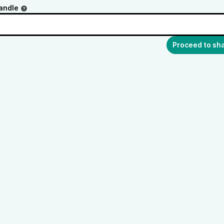
andle
Proceed to sh