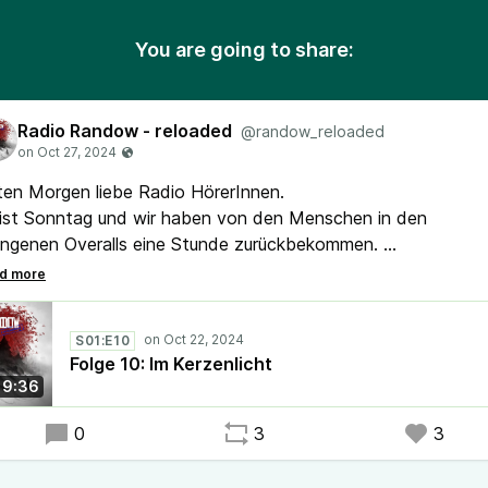
You are going to share:
Radio Randow - reloaded
@randow_reloaded
ten Morgen liebe Radio HörerInnen.
ist Sonntag und wir haben von den Menschen in den
angenen Overalls eine Stunde zurückbekommen.
e Stunde, die ihr jetzt auch noch sinnvoll nutzen könnt, um d
zten Folgen,...
S01:E10
mag sich nicht so anfühlen, aber es gab eine Wendung in de
Folge 10: Im Kerzenlicht
zten beiden Folgen und wer aufmerksam dabei ist, wird es
19:36
merkt haben.
adioRandow #Mystery #Randow
0
3
3
r etwas andere #Podcast