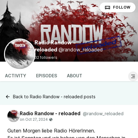
FOLLOW
Radio Randow -
@randow_reloaded
reloaded
32 followers
ACTIVITY
EPISODES
ABOUT
Back to Radio Randow - reloaded posts
Radio Randow - reloaded
@randow_reloaded
Guten Morgen liebe Radio HörerInnen.