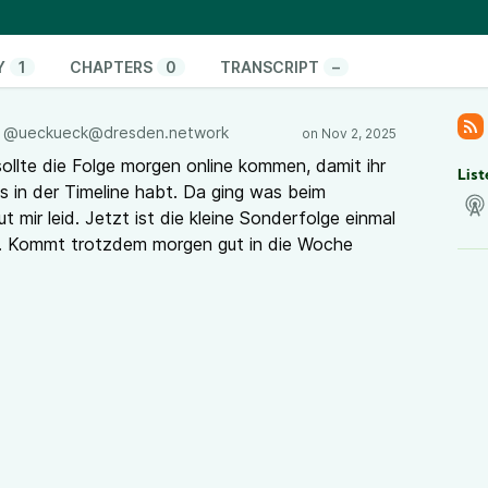
5/10/mehr-ueberwachung-durch-anpassungen-im-
chsisches-polizeigesetz-polizeiwunschliste-auf-
Y
1
CHAPTERS
0
TRANSCRIPT
–
ntrale-Geburtstag 2023
@ueckueck@dresden.network
w/wVS31fFJtB2htJjr2NZAtC
sollte die Folge morgen online kommen, damit ihr
List
in der Timeline habt. Da ging was beim
t mir leid. Jetzt ist die kleine Sonderfolge einmal
 es. Kommt trotzdem morgen gut in die Woche
sden.network
de
//beanstalkpodcast.wordpress.com
r.space
ck@dresden.network
.de
2Prozent@am.pirateradio.social
.dresden.network
ck.uber.space