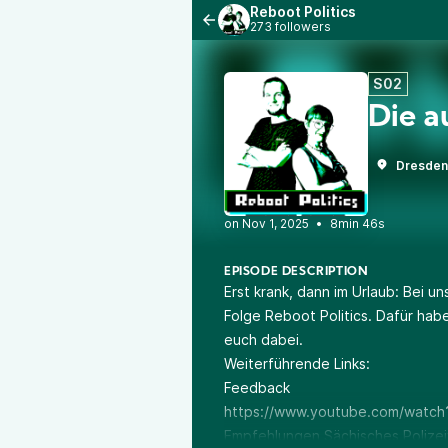
Reboot Politics
273 followers
S02
Die a
Dresden
•
8min 46s
EPISODE DESCRIPTION
Erst krank, dann im Urlaub: Bei un
Folge Reboot Politics. Dafür ha
euch dabei.
Weiterführende Links:
Feedback
https://www.youtube.com/watc
Empfehlungen Sächisches Polizei