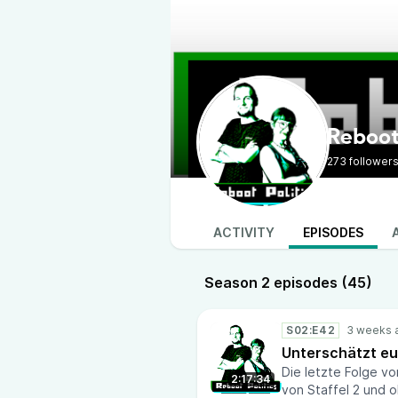
Reboot 
273 follower
ACTIVITY
EPISODES
Season 2 episodes (45)
S02:E42
Unterschätzt eu
Die letzte Folge v
2:17:34
von Staffel 2 und o