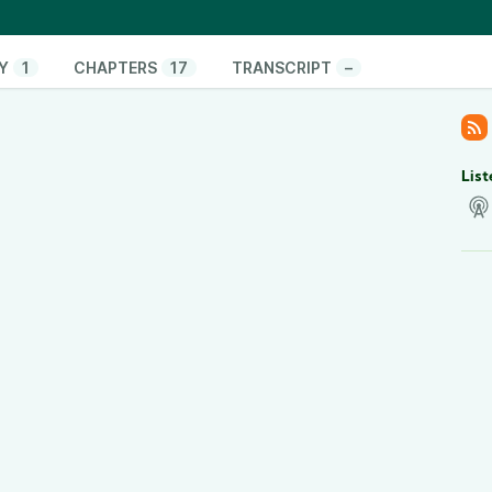
ngerstreik und die SPD wacht auch mal auf
stin-in-Ungarn/!6100301/
Y
1
CHAPTERS
17
TRANSCRIPT
–
apest-Pride
eer-demo-in-budapest-nationale-polizeibehoerde-
ratsdatenspeicherung
List
ssenueberwachung-anwaltverein-warnt-vor-
enen/
k/w/nz91wLcHsuzEwcmMgFoDW4
CXJDtDLMx43AH
bank im Schengenraum
l/1192349.polizeidatenbank-sis-ii-tausende-
ngssystem.html
den-wuerttemberg/polizei-will-palantir-einsetzen-
aden-wuerttemberg/konflikt-um-palantir-geht-