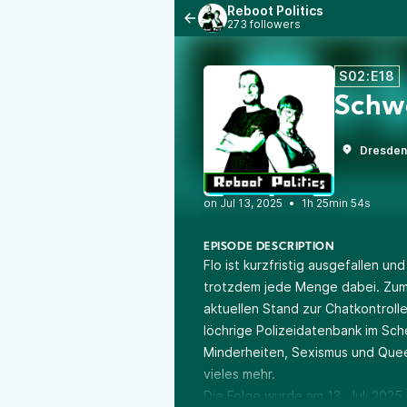
Reboot Politics
273 followers
S02:E18
Schwe
Dresden
•
1h 25min 54s
EPISODE DESCRIPTION
Flo ist kurzfristig ausgefallen un
trotzdem jede Menge dabei. Zum 
aktuellen Stand zur Chatkontrol
löchrige Polizeidatenbank im Sch
Minderheiten, Sexismus und Quee
vieles mehr.
Die Folge wurde am 13. Juli 202